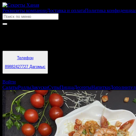
Реквизиты компании
Доставка и оплата
Политика конфиденциа
Время работы
11:00 - 23:59
Телефон
89882427727 Дагомыс
Сочи
Войти
Салаты
Роллы
Закуски
Супы
Пицца
Десерты
Напитки
Дополнител