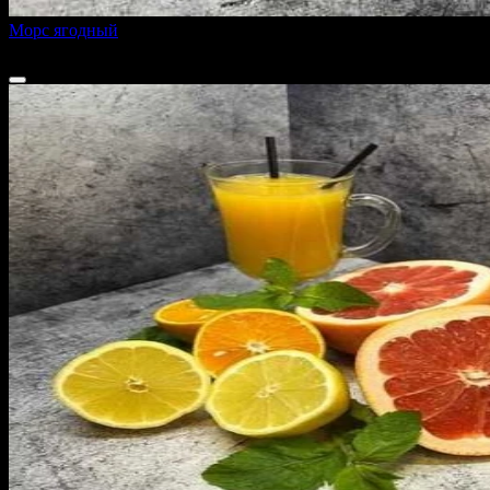
Морс ягодный
от
350 ₽