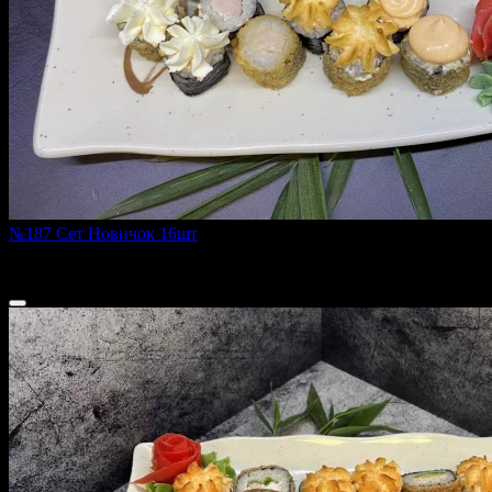
№187 Сет Новичок 16шт
500 г
800 ₽