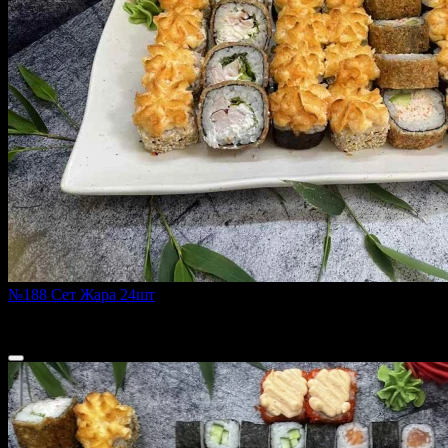
№188 Сет Жара 24шт
940 г
1 540 ₽