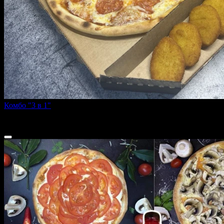
Комбо "3 в 1"
550 г
750 ₽