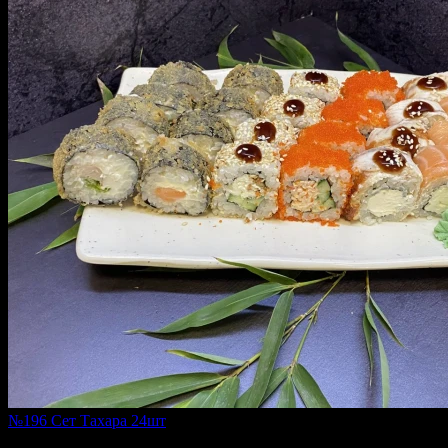
№196 Сет Тахара 24шт
860 г