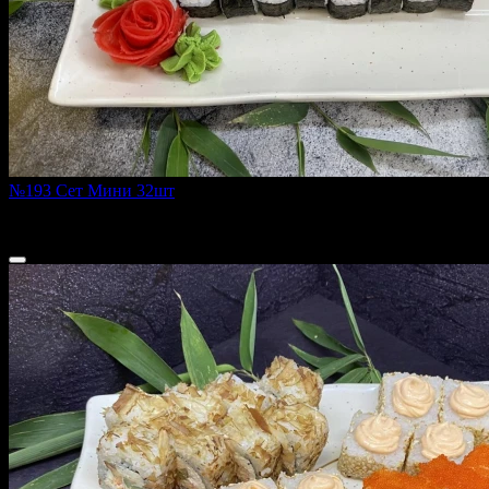
№193 Сет Мини 32шт
440 г
890 ₽