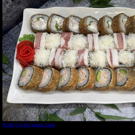
№183 Сет На двоих 32шт
1230 г